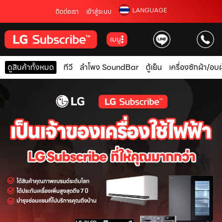
LANGUAGE
ติดต่อเรา
เข้าสู่ระบบ
เมนู
ดูสินค้าทั้งหมด
ทีวี
ลำโพง SoundBar
ตู้เย็น
เครื่องซักผ้า/อบผ