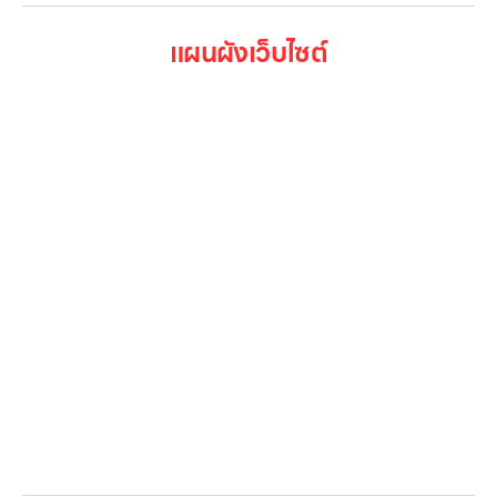
แผนผังเว็บไซต์
หน้าหลัก
สินค้าทั้งหมด
โปรโมชั่น
Gallery รวมรูปภาพ
เกี่ยวกับเรา
ติดต่อเรา
LG Subscribe
ลูกค้าองค์กร
สมัครงาน
รีวิว
บทความ
เข้าสู่ระบบ