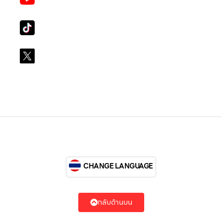
LG Subscribe LSM016
Tiktok
lg_subscription
X
@LGsubscription
CHANGE LANGUAGE
กลับด้านบน