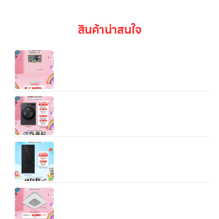
สินค้าน่าสนใจ
LG StandbyME2 (รุ่น 27LX6TDGA) เป็น “จอไลฟ์
สไตล์แบบพกพา + จอสัมผัส + ขาตั้งมีล้อ” ที่ถูกออกแบบ
มาเพื่อให้คุณสามารถใช้มันในหน้าที่หลายแบบ — ดูหนัง,
ทำงาน, อ่านคอนเทนต์แนวตั้ง, ใช้ในบ้านหรือเคลื่อนย้าย
ไปมาระหว่างห้องได้อย่างอิสระ
เครื่องซักอบผ้า LG F2520RNTB รุ่นตัวถังเดียวกัน ซัก
20 kg อบ 10 kg
LG ตู้เย็น Multi‑Door GV‑B25FFGDB.ABMPLMT
(ตู้เย็น 4 ประตู ความจุ ~21.6 คิว สำหรับครอบครัว
ขนาดกลาง-ใหญ่):
แอร์เชิงพาณิชย์ LG Split Type 4Way Cassette
(18K/24.5K/36.2K/48K BTU)