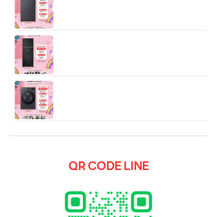
TX2315DT5G.DEGPETH ออกแบบมาเพื่อตอบโจทย์
การซักผ้าประจำบ้านอย่างครบ-จบในหนึ่งเครื่อง
ตู้เย็น LG 2 ประตู ขนาด 16.2 คิว รุ่น GN-F452PQAK
ระบบ Smart Inverter
เครื่องซักอบผ้า LG F2520RNTB รุ่นตัวถังเดียวกัน ซัก
20 kg อบ 10 kg
QR CODE LINE