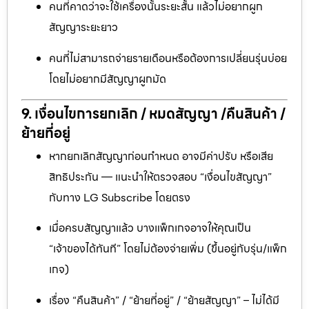
คนที่คาดว่าจะใช้เครื่องนั้นระยะสั้น แล้วไม่อยากผูก
สัญญาระยะยาว
คนที่ไม่สามารถจ่ายรายเดือนหรือต้องการเปลี่ยนรุ่นบ่อย
โดยไม่อยากมีสัญญาผูกมัด
9. เงื่อนไขการยกเลิก / หมดสัญญา /คืนสินค้า /
ย้ายที่อยู่
หากยกเลิกสัญญาก่อนกำหนด อาจมีค่าปรับ หรือเสีย
สิทธิประกัน — แนะนำให้ตรวจสอบ “เงื่อนไขสัญญา”
กับทาง LG Subscribe โดยตรง
เมื่อครบสัญญาแล้ว บางแพ็กเกจอาจให้คุณเป็น
“เจ้าของได้ทันที” โดยไม่ต้องจ่ายเพิ่ม (ขึ้นอยู่กับรุ่น/แพ็ก
เกจ)
เรื่อง “คืนสินค้า” / “ย้ายที่อยู่” / “ย้ายสัญญา” – ไม่ได้มี