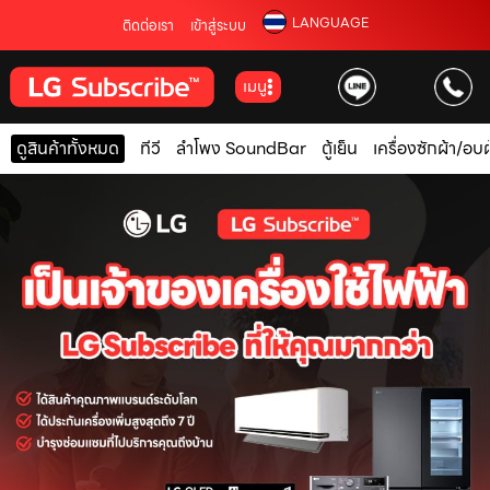
LANGUAGE
ติดต่อเรา
เข้าสู่ระบบ
เมนู
ดูสินค้าทั้งหมด
ทีวี
ลำโพง SoundBar
ตู้เย็น
เครื่องซักผ้า/อบผ