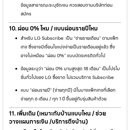
ข้อมูลสาธารณะระบุชัดเจน ควรสอบถามบริษัทก่อน
สมัคร
10. ผ่อน 0% ไหม / แบบผ่อนรายปีไหม
สำหรับ LG Subscribe: เป็น “จ่ายรายเดือน” ตามแพ็ก
เกจ ซึ่งอาจมีเงื่อนไขแบ่งจ่ายเป็นรายเดือนอยู่แล้ว ซึ่ง
อาจไม่เหมือน “ผ่อน 0%” แบบบัตรเครดิตทั่วไป
ข้อมูลระบุว่า “ผ่อน 0% นานสูงสุด 18 เดือน” เป็นโปรโม
ชั่นทั่วไปของ LG ซื้อขาด ไม่รวมบริการ Subscribe
แบบ “ผ่อนรายปี” (จ่ายทุกปี) มีในบางแพ็กเกจที่เลือก
จ่ายทุก 6 เดือน / ทุก 1 ปี ขึ้นอยู่กับรุ่นสินค้าด้วย
11. เพิ่มเติม (เหมาะกับบ้านแบบไหน / ช่วย
วางแผนการเงิน /บริการถึงบ้าน)