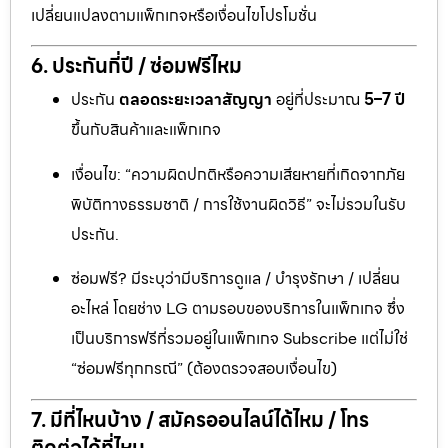
เปลี่ยนแปลงตามแพ็กเกจหรือเงื่อนไขโปรโมชั่น
6. ประกันกี่ปี / ซ่อมฟรีไหม
ประกัน
ตลอดระยะเวลาสัญญา
อยู่ที่ประมาณ
5–7 ปี
ขึ้นกับสินค้าและแพ็กเกจ
เงื่อนไข: “ความผิดปกติหรือความเสียหายที่เกิดจากภัย
พิบัติทางธรรมชาติ / การใช้งานผิดวิธี” จะไม่รวมในรับ
ประกัน.
ซ่อมฟรี? มีระบุว่ามีบริการดูแล / บำรุงรักษา / เปลี่ยน
อะไหล่ โดยช่าง LG ตามรอบของบริการในแพ็กเกจ ซึ่ง
เป็นบริการฟรีที่รวมอยู่ในแพ็กเกจ Subscribe แต่ไม่ใช่
“ซ่อมฟรีทุกกรณี” (ต้องตรวจสอบเงื่อนไข)
7. มีที่ไหนบ้าง / สมัครออนไลน์ได้ไหม / โทร
ติดต่อได้ที่ไหน