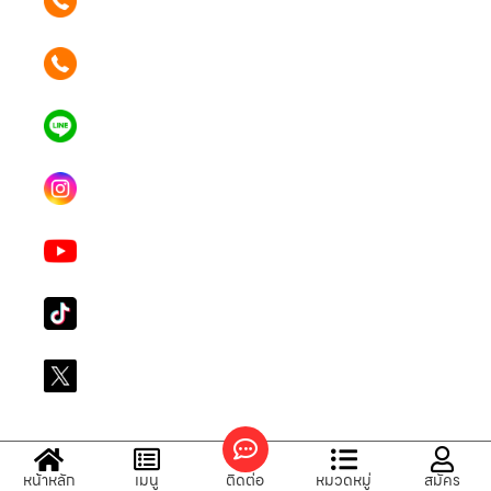
089 354 6442
ติดต่อเรา คลิก
062 596 9446
แอดไลน์ คลิก
คุณเบียร์ @LSM016-BEER
Instagram
lgsupscription
Youtube
LG Subscribe LSM016
Tiktok
lg_subscription
X
@LGsubscription
หน้าหลัก
เมนู
ติดต่อ
หมวดหมู่
สมัคร