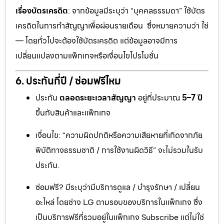
เรื่องบัตรเครดิต
: จากข้อมูลมีระบุว่า “บุคคลธรรมดา” ใช้บัตร
เครดิตในการทำสัญญาเพื่อผ่อนรายเดือน ซึ่งหมายความว่า ใช่
— โดยทั่วไปจะต้องใช้บัตรเครดิต แต่ข้อมูลอาจมีการ
เปลี่ยนแปลงตามแพ็กเกจหรือเงื่อนไขโปรโมชั่น
6. ประกันกี่ปี / ซ่อมฟรีไหม
ประกัน
ตลอดระยะเวลาสัญญา
อยู่ที่ประมาณ
5–7 ปี
ขึ้นกับสินค้าและแพ็กเกจ
เงื่อนไข: “ความผิดปกติหรือความเสียหายที่เกิดจากภัย
พิบัติทางธรรมชาติ / การใช้งานผิดวิธี” จะไม่รวมในรับ
ประกัน.
ซ่อมฟรี? มีระบุว่ามีบริการดูแล / บำรุงรักษา / เปลี่ยน
อะไหล่ โดยช่าง LG ตามรอบของบริการในแพ็กเกจ ซึ่ง
เป็นบริการฟรีที่รวมอยู่ในแพ็กเกจ Subscribe แต่ไม่ใช่