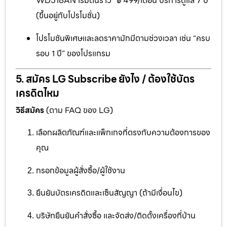
WD518AN เริ่มต้นราว “฿ 499/เดือน บริการดูแล 7 ปี”
(ขึ้นอยู่กับโปรโมชั่น)
โปรโมชันพิเศษและลดราคามักมีตามช่วงเวลา เช่น “ครบ
รอบ 1 ปี” ของโปรแกรม
5. สมัคร LG Subscribe ยังไง / ต้องใช้บัตร
เครดิตไหม
วิธีสมัคร
(ตาม FAQ ของ LG)
เลือกผลิตภัณฑ์และแพ็กเกจที่ตรงกับความต้องการของ
คุณ
กรอกข้อมูลผู้สั่งซื้อ/ผู้ใช้งาน
ยืนยันบัตรเครดิตและเซ็นสัญญา (ถ้ามีเงื่อนไข)
บริษัทยืนยันคำสั่งซื้อ และจัดส่ง/ติดตั้งเครื่องที่บ้าน