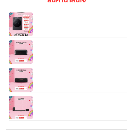
เครื่องอบผ้า 10 กก. รุ่น RV10VHP4B ระบบ DUAL
Inverter Heat Pump™
ลำโพงพกพา LG xboom Bounce by will.i.am รุ่น
Bounce
ลำโพงพกพา LG xboom Grab tuned by will.i.am
รุ่น Grab
LG Soundbar S95TR (รุ่น S95TR.DTHALLDK)