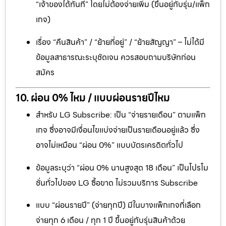
“เจ้าของได้ทันที” โดยไม่ต้องจ่ายเพิ่ม (ขึ้นอยู่กับรุ่น/แพ็ก
เกจ)
เรื่อง “คืนสินค้า” / “ย้ายที่อยู่” / “ย้ายสัญญา” – ไม่ได้มี
ข้อมูลสาธารณะระบุชัดเจน ควรสอบถามบริษัทก่อน
สมัคร
10. ผ่อน 0% ไหม / แบบผ่อนรายปีไหม
สำหรับ LG Subscribe: เป็น “จ่ายรายเดือน” ตามแพ็ก
เกจ ซึ่งอาจมีเงื่อนไขแบ่งจ่ายเป็นรายเดือนอยู่แล้ว ซึ่ง
อาจไม่เหมือน “ผ่อน 0%” แบบบัตรเครดิตทั่วไป
ข้อมูลระบุว่า “ผ่อน 0% นานสูงสุด 18 เดือน” เป็นโปรโม
ชั่นทั่วไปของ LG ซื้อขาด ไม่รวมบริการ Subscribe
แบบ “ผ่อนรายปี” (จ่ายทุกปี) มีในบางแพ็กเกจที่เลือก
จ่ายทุก 6 เดือน / ทุก 1 ปี ขึ้นอยู่กับรุ่นสินค้าด้วย