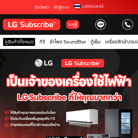
LANGUAGE
ติดต่อเรา
เข้าสู่ระบบ
เมนู
ดูสินค้าทั้งหมด
ทีวี
ลำโพง SoundBar
ตู้เย็น
เครื่องซักผ้า/อบผ