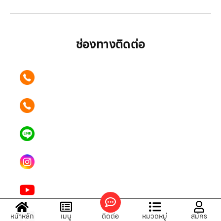
ช่องทางติดต่อ
ติดต่อเรา คลิก
089 354 6442
ติดต่อเรา คลิก
062 596 9446
แอดไลน์ คลิก
คุณเบียร์ @LSM016-BEER
Instagram
lgsupscription
Youtube
LG Subscribe LSM016
Tiktok
หน้าหลัก
เมนู
ติดต่อ
หมวดหมู่
สมัคร