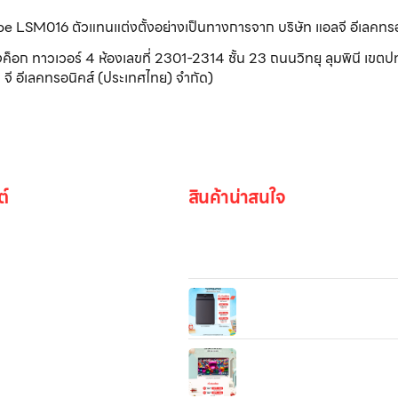
ribe LSM016 ตัวแทนแต่งตั้งอย่างเป็นทางการจาก บริษัท แอลจี อีเลคทร
วเวอร์ 4 ห้องเลขที่ 2301-2314 ชั้น 23 ถนนวิทยุ ลุมพินี เขตปทุ
จี อีเลคทรอนิคส์ (ประเทศไทย) จำกัด)
ต์
สินค้าน่าสนใจ
Microwave LG NeoChef™
MS4295DIS.BBKPETH ไมโครเวฟอัจฉริ
ลิตร กำลังไฟ 1,200 วัตต์
เครื่องซักผ้าฝาบน 25 กก. รุ่น
TX2725AT9G ระบบ Inverte
รูปภาพ
Direct Drive
ทีวี 65” LG UHD 4K Smart TV
65UA8450PSA | Real 4K | 
be
Processor 4K Gen6 l HDR1
| LG ThinQ AI | Magic Rem