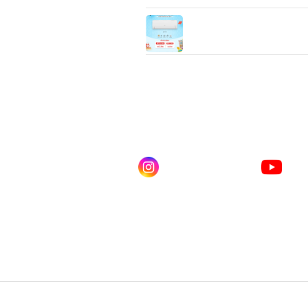
LG IXY11B
9,212/12,283/18/084/21,15
Inverter Air Conditioner
ดไลน์ คลิก
Instagram
You
ณเบียร์ @LSM016-BEER
lgsupscription
LG 