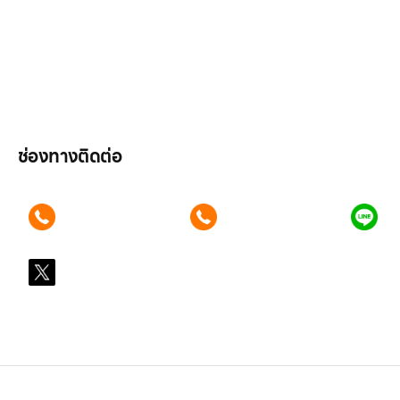
ลูกค้าองค์กร
สมัครงาน
รีวิว
บทความ
เข้าสู่ระบบ
ช่องทางติดต่อ
ติดต่อเรา คลิก
ติดต่อเรา คลิก
แอ
089 354 6442
062 596 9446
คุ
X
@LGsubscription