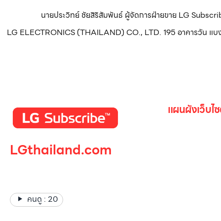
นายประวิทย์ ชัยสิริสัมพันธ์ ผู้จัดการฝ่ายขาย LG Subsc
LG ELECTRONICS (THAILAND) CO., LTD. 195 อาคารวัน แบงค็อก ทา
แผนผังเว็บไซ
หน้าหลัก
LGthailand.com
สินค้าทั้งหมด
โปรโมชั่น
LG ปฏิวัติวงการเครื่องใช้ไฟฟ้า
Gallery รวม
แบรนด์เดียวที่ให้คุณมากกว่า
เกี่ยวกับเรา
คนดู :
20
ติดต่อเรา
LG Subscri