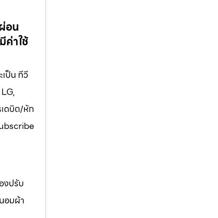
ผ่อน
ีค่าใช้
เป็น ทีวี
 LG,
รเดบิต/หัก
 Subscribe
่องปรับ
ถนอมผ้า