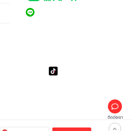
QR CODE LINE
4 BTU
LGthailand.com
LG ปฏิวัติวงการเครื่องใช้ไฟฟ้า แบรนด์เดียวที่ให้คุณ
มากกว่า
tube
Tiktok
Subscribe LSM016
lg_subscription
ติดต่อเรา