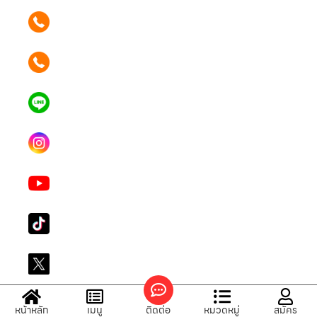
ติดต่อเรา คลิก
089 354 6442
ติดต่อเรา คลิก
062 596 9446
แอดไลน์ คลิก
คุณเบียร์ @LSM016-BEER
Instagram
lgsupscription
Youtube
LG Subscribe LSM016
Tiktok
lg_subscription
X
@LGsubscription
หน้าหลัก
เมนู
ติดต่อ
หมวดหมู่
สมัคร