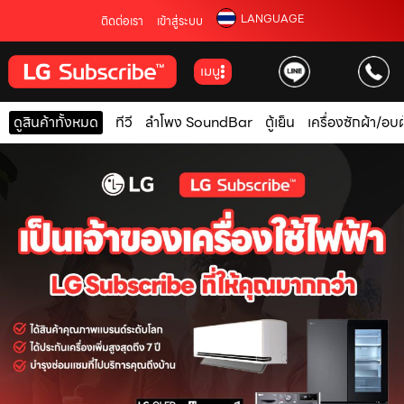
LANGUAGE
ติดต่อเรา
เข้าสู่ระบบ
เมนู
ดูสินค้าทั้งหมด
ทีวี
ลำโพง SoundBar
ตู้เย็น
เครื่องซักผ้า/อบผ