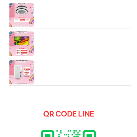
แอร์เชิงพาณิชย์ LG Split Type Round Cassette
(36,700/47,100 BTU)
75” LG UHD 4K AI Smart TV รุ่น
75NUA8050PSA
LG PuriCare Dehumidifier DD23GMWE1 —
เครื่องลดความชื้นคุณภาพสูงจาก LG ที่ออกแบบมาเพื่อ
สร้างพื้นที่อยู่อาศัยที่ “แห้งสบาย และสดชื่น”
QR CODE LINE