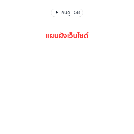
คนดู :
58
แผนผังเว็บไซต์
หน้าหลัก
สินค้าทั้งหมด
โปรโมชั่น
Gallery รวมรูปภาพ
เกี่ยวกับเรา
ติดต่อเรา
LG Subscribe
ลูกค้าองค์กร
สมัครงาน
รีวิว