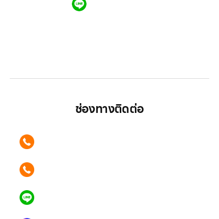
QR CODE LINE
LGthailand.com
LG ปฏิวัติวงการเครื่องใช้ไฟฟ้า แบรนด์เดียวที่ให้คุณ
มากกว่า
ช่องทางติดต่อ
ติดต่อเรา คลิก
089 354 6442
ติดต่อเรา คลิก
062 596 9446
แอดไลน์ คลิก
คุณเบียร์ @LSM016-BEER