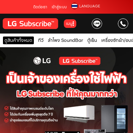
LANGUAGE
ติดต่อเรา
เข้าสู่ระบบ
เมนู
ดูสินค้าทั้งหมด
ทีวี
ลำโพง SoundBar
ตู้เย็น
เครื่องซักผ้า/อบผ