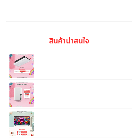
บทความ
เข้าสู่ระบบ
สินค้าน่าสนใจ
แอร์เชิงพาณิชย์ LG Split Type 1Way Cassette
(10,500/18,000/23,500 BTU)
LG PuriCare Dehumidifier DD23GMWE1 —
เครื่องลดความชื้นคุณภาพสูงจาก LG ที่ออกแบบมาเพื่อ
สร้างพื้นที่อยู่อาศัยที่ “แห้งสบาย และสดชื่น”
ทีวี 65” LG UHD 4K Smart TV รุ่น 65UA8450PSA
| Real 4K | α5 AI Processor 4K Gen6 l HDR10 Pro
| LG ThinQ AI | Magic Remote