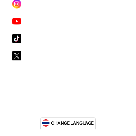
Instagram
lgsupscription
Youtube
LG Subscribe LSM016
Tiktok
lg_subscription
X
@LGsubscription
CHANGE LANGUAGE