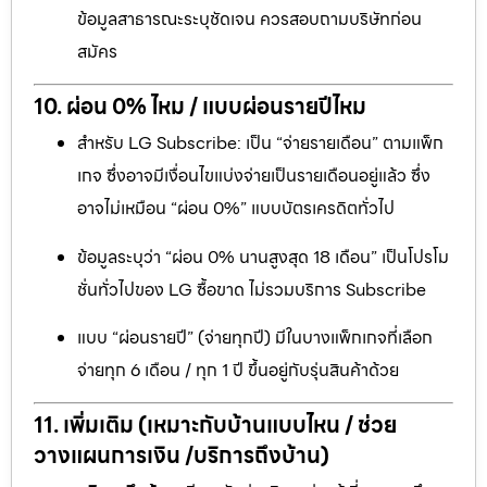
ข้อมูลสาธารณะระบุชัดเจน ควรสอบถามบริษัทก่อน
สมัคร
10. ผ่อน 0% ไหม / แบบผ่อนรายปีไหม
สำหรับ LG Subscribe: เป็น “จ่ายรายเดือน” ตามแพ็ก
เกจ ซึ่งอาจมีเงื่อนไขแบ่งจ่ายเป็นรายเดือนอยู่แล้ว ซึ่ง
อาจไม่เหมือน “ผ่อน 0%” แบบบัตรเครดิตทั่วไป
ข้อมูลระบุว่า “ผ่อน 0% นานสูงสุด 18 เดือน” เป็นโปรโม
ชั่นทั่วไปของ LG ซื้อขาด ไม่รวมบริการ Subscribe
แบบ “ผ่อนรายปี” (จ่ายทุกปี) มีในบางแพ็กเกจที่เลือก
จ่ายทุก 6 เดือน / ทุก 1 ปี ขึ้นอยู่กับรุ่นสินค้าด้วย
11. เพิ่มเติม (เหมาะกับบ้านแบบไหน / ช่วย
วางแผนการเงิน /บริการถึงบ้าน)