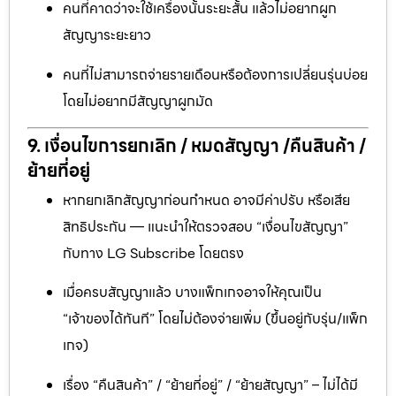
คนที่คาดว่าจะใช้เครื่องนั้นระยะสั้น แล้วไม่อยากผูก
สัญญาระยะยาว
คนที่ไม่สามารถจ่ายรายเดือนหรือต้องการเปลี่ยนรุ่นบ่อย
โดยไม่อยากมีสัญญาผูกมัด
9. เงื่อนไขการยกเลิก / หมดสัญญา /คืนสินค้า /
ย้ายที่อยู่
หากยกเลิกสัญญาก่อนกำหนด อาจมีค่าปรับ หรือเสีย
สิทธิประกัน — แนะนำให้ตรวจสอบ “เงื่อนไขสัญญา”
กับทาง LG Subscribe โดยตรง
เมื่อครบสัญญาแล้ว บางแพ็กเกจอาจให้คุณเป็น
“เจ้าของได้ทันที” โดยไม่ต้องจ่ายเพิ่ม (ขึ้นอยู่กับรุ่น/แพ็ก
เกจ)
เรื่อง “คืนสินค้า” / “ย้ายที่อยู่” / “ย้ายสัญญา” – ไม่ได้มี