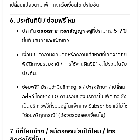
เปลี่ยนแปลงตามแพ็กเกจหรือเงื่อนไขโปรโมชั่น
6. ประกันกี่ปี / ซ่อมฟรีไหม
ประกัน
ตลอดระยะเวลาสัญญา
อยู่ที่ประมาณ
5–7 ปี
ขึ้นกับสินค้าและแพ็กเกจ
เงื่อนไข: “ความผิดปกติหรือความเสียหายที่เกิดจากภัย
พิบัติทางธรรมชาติ / การใช้งานผิดวิธี” จะไม่รวมในรับ
ประกัน.
ซ่อมฟรี? มีระบุว่ามีบริการดูแล / บำรุงรักษา / เปลี่ยน
อะไหล่ โดยช่าง LG ตามรอบของบริการในแพ็กเกจ ซึ่ง
เป็นบริการฟรีที่รวมอยู่ในแพ็กเกจ Subscribe แต่ไม่ใช่
“ซ่อมฟรีทุกกรณี” (ต้องตรวจสอบเงื่อนไข)
7. มีที่ไหนบ้าง / สมัครออนไลน์ได้ไหม / โทร
ติดต่อได้ที่ไหน