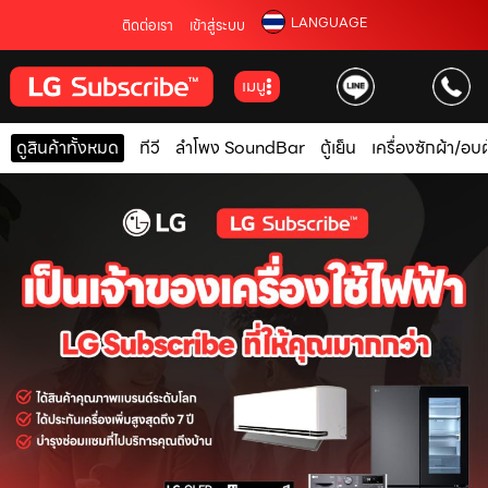
LANGUAGE
ติดต่อเรา
เข้าสู่ระบบ
เมนู
ดูสินค้าทั้งหมด
ทีวี
ลำโพง SoundBar
ตู้เย็น
เครื่องซักผ้า/อบผ