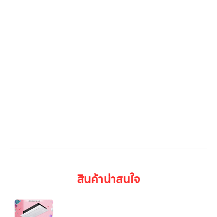
โปรโมชั่น
Gallery รวมรูปภาพ
เกี่ยวกับเรา
ติดต่อเรา
LG Subscribe
ลูกค้าองค์กร
สมัครงาน
รีวิว
บทความ
เข้าสู่ระบบ
สินค้าน่าสนใจ
แอร์เชิงพาณิชย์ LG Split Type 1Way Cassette
(10,500/18,000/23,500 BTU)