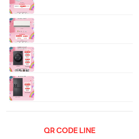
แอร์อินเวอร์เตอร์ 9,200/12,000/18000/24000 BTU
LG DUALCOOL AI Air รุ่น SAQ ประหยัดไฟ 3-5 ดาว
เครื่องซักอบผ้า LG F2520RNTB รุ่นตัวถังเดียวกัน ซัก
20 kg อบ 10 kg
ตู้เย็นรุ่น GC-L24FFCRB.AEVPLM1 (Multi Door /
มีฟังก์ชัน “Plumbing” / ติดตั้งระบบท่อน้ำ) ลืมเครื่อง
กรองน้ำที่บ้านไปได้เลย
QR CODE LINE