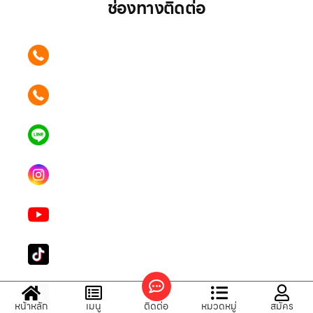
ช่องทางติดต่อ
ติดต่อเรา คลิก
089 354 6442
ติดต่อเรา คลิก
062 596 9446
แอดไลน์ คลิก
คุณเบียร์ @LSM016-BEER
Instagram
lgsupscription
Youtube
LG Subscribe LSM016
Tiktok
lg_subscription
X
@LGsubscription
หน้าหลัก
เมนู
ติดต่อ
หมวดหมู่
สมัคร