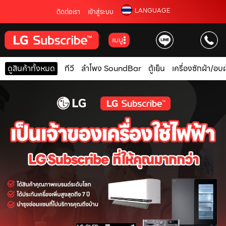
LANGUAGE
ติดต่อเรา
เข้าสู่ระบบ
เมนู
ดูสินค้าทั้งหมด
ทีวี
ลำโพง SoundBar
ตู้เย็น
เครื่องซักผ้า/อบผ