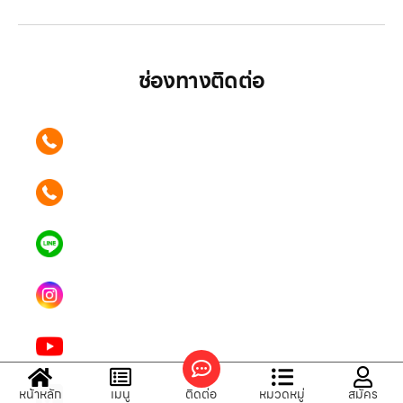
ช่องทางติดต่อ
ติดต่อเรา คลิก
089 354 6442
ติดต่อเรา คลิก
062 596 9446
แอดไลน์ คลิก
คุณเบียร์ @LSM016-BEER
Instagram
lgsupscription
Youtube
LG Subscribe LSM016
Tiktok
หน้าหลัก
เมนู
ติดต่อ
หมวดหมู่
สมัคร