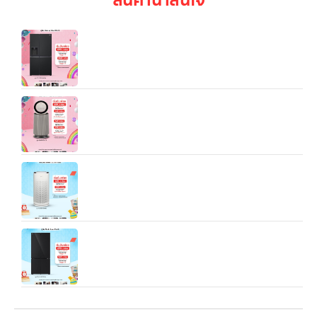
ตู้เย็น LG GC‑J257SQZW เป็นตู้เย็นแบบ
Side‑by‑Side ขนาด 22.4 คิว
เครื่องฟอกอากาศ LG PuriCare 360 รุ่น
AS65GDBY0 พร้อมฟังก์ชันสัตว์เลี้ยง
เครื่องฟอกอากาศ LG PuriCare AeroHit ขนาดพื้นที่
32.5 ตรม
LG ตู้เย็น Multi‑Door GV‑B25FFGDB.ABMPLMT
(ตู้เย็น 4 ประตู ความจุ ~21.6 คิว สำหรับครอบครัว
ขนาดกลาง-ใหญ่):