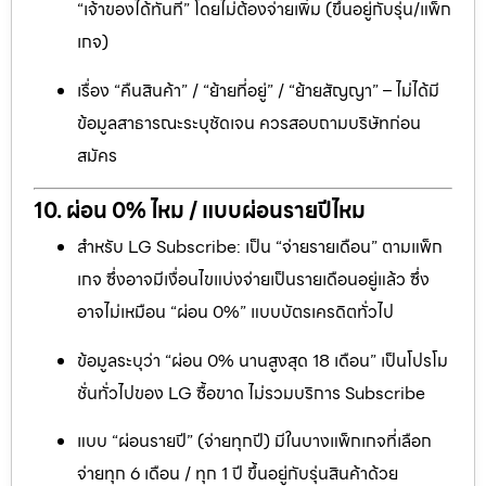
“เจ้าของได้ทันที” โดยไม่ต้องจ่ายเพิ่ม (ขึ้นอยู่กับรุ่น/แพ็ก
เกจ)
เรื่อง “คืนสินค้า” / “ย้ายที่อยู่” / “ย้ายสัญญา” – ไม่ได้มี
ข้อมูลสาธารณะระบุชัดเจน ควรสอบถามบริษัทก่อน
สมัคร
10. ผ่อน 0% ไหม / แบบผ่อนรายปีไหม
สำหรับ LG Subscribe: เป็น “จ่ายรายเดือน” ตามแพ็ก
เกจ ซึ่งอาจมีเงื่อนไขแบ่งจ่ายเป็นรายเดือนอยู่แล้ว ซึ่ง
อาจไม่เหมือน “ผ่อน 0%” แบบบัตรเครดิตทั่วไป
ข้อมูลระบุว่า “ผ่อน 0% นานสูงสุด 18 เดือน” เป็นโปรโม
ชั่นทั่วไปของ LG ซื้อขาด ไม่รวมบริการ Subscribe
แบบ “ผ่อนรายปี” (จ่ายทุกปี) มีในบางแพ็กเกจที่เลือก
จ่ายทุก 6 เดือน / ทุก 1 ปี ขึ้นอยู่กับรุ่นสินค้าด้วย