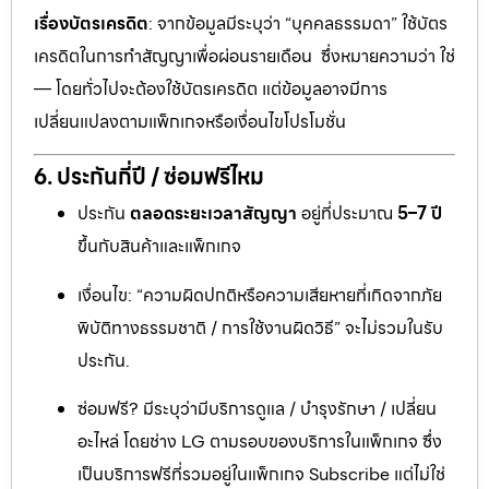
เรื่องบัตรเครดิต
: จากข้อมูลมีระบุว่า “บุคคลธรรมดา” ใช้บัตร
เครดิตในการทำสัญญาเพื่อผ่อนรายเดือน ซึ่งหมายความว่า ใช่
— โดยทั่วไปจะต้องใช้บัตรเครดิต แต่ข้อมูลอาจมีการ
เปลี่ยนแปลงตามแพ็กเกจหรือเงื่อนไขโปรโมชั่น
6. ประกันกี่ปี / ซ่อมฟรีไหม
ประกัน
ตลอดระยะเวลาสัญญา
อยู่ที่ประมาณ
5–7 ปี
ขึ้นกับสินค้าและแพ็กเกจ
เงื่อนไข: “ความผิดปกติหรือความเสียหายที่เกิดจากภัย
พิบัติทางธรรมชาติ / การใช้งานผิดวิธี” จะไม่รวมในรับ
ประกัน.
ซ่อมฟรี? มีระบุว่ามีบริการดูแล / บำรุงรักษา / เปลี่ยน
อะไหล่ โดยช่าง LG ตามรอบของบริการในแพ็กเกจ ซึ่ง
เป็นบริการฟรีที่รวมอยู่ในแพ็กเกจ Subscribe แต่ไม่ใช่