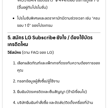
WD518AN เริ่มต้นราว “฿ 499/เดือน บริการดูแล 7 ปี”
(ขึ้นอยู่กับโปรโมชั่น)
โปรโมชันพิเศษและลดราคามักมีตามช่วงเวลา เช่น “ครบ
รอบ 1 ปี” ของโปรแกรม
5. สมัคร LG Subscribe ยังไง / ต้องใช้บัตร
เครดิตไหม
วิธีสมัคร
(ตาม FAQ ของ LG)
เลือกผลิตภัณฑ์และแพ็กเกจที่ตรงกับความต้องการของ
คุณ
กรอกข้อมูลผู้สั่งซื้อ/ผู้ใช้งาน
ยืนยันบัตรเครดิตและเซ็นสัญญา (ถ้ามีเงื่อนไข)
บริษัทยืนยันคำสั่งซื้อ และจัดส่ง/ติดตั้งเครื่องที่บ้าน