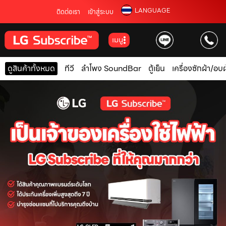
LANGUAGE
ติดต่อเรา
เข้าสู่ระบบ
เมนู
ดูสินค้าทั้งหมด
ทีวี
ลำโพง SoundBar
ตู้เย็น
เครื่องซักผ้า/อบผ