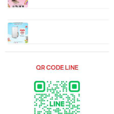
Microwave LG NeoChef™ MS4295DIS.BBKPETH ไมโครเวฟ
อัจฉริยะ 42 ลิตร กำลังไฟ 1,200 วัตต์
LG PuriCare Dehumidifier 19 รุ่น MD19GQGA1
ความจุ 19 ลิตร
QR CODE LINE