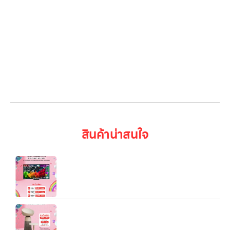
LG Subscribe
ลูกค้าองค์กร
สมัครงาน
รีวิว
บทความ
เข้าสู่ระบบ
สินค้าน่าสนใจ
55/65/85/100 นิ้ว LG QNED AI 4K Smart TV
2026 รุ่น QNED80/86A/BSA
เครื่องฟอกอากาศ LG PuriCare AeroTower Air
Purifier รุ่น AS25GCBY0.ABAE