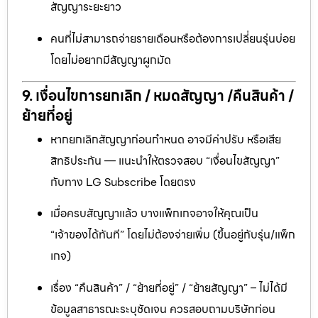
สัญญาระยะยาว
คนที่ไม่สามารถจ่ายรายเดือนหรือต้องการเปลี่ยนรุ่นบ่อย
โดยไม่อยากมีสัญญาผูกมัด
9. เงื่อนไขการยกเลิก / หมดสัญญา /คืนสินค้า /
ย้ายที่อยู่
หากยกเลิกสัญญาก่อนกำหนด อาจมีค่าปรับ หรือเสีย
สิทธิประกัน — แนะนำให้ตรวจสอบ “เงื่อนไขสัญญา”
กับทาง LG Subscribe โดยตรง
เมื่อครบสัญญาแล้ว บางแพ็กเกจอาจให้คุณเป็น
“เจ้าของได้ทันที” โดยไม่ต้องจ่ายเพิ่ม (ขึ้นอยู่กับรุ่น/แพ็ก
เกจ)
เรื่อง “คืนสินค้า” / “ย้ายที่อยู่” / “ย้ายสัญญา” – ไม่ได้มี
ข้อมูลสาธารณะระบุชัดเจน ควรสอบถามบริษัทก่อน