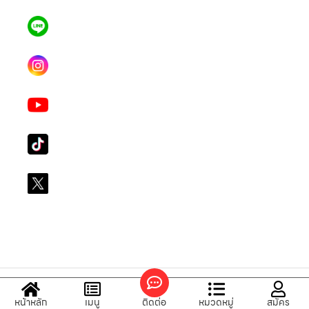
แอดไลน์ คลิก
คุณเบียร์ @LSM016-BEER
Instagram
lgsupscription
Youtube
LG Subscribe LSM016
Tiktok
lg_subscription
X
@LGsubscription
หน้าหลัก
เมนู
ติดต่อ
หมวดหมู่
สมัคร