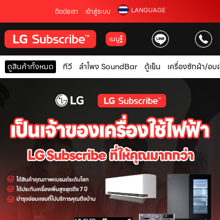
LANGUAGE
ติดต่อเรา
เข้าสู่ระบบ
เมนู
ดูสินค้าทั้งหมด
ทีวี
ลำโพง SoundBar
ตู้เย็น
เครื่องซักผ้า/อบผ