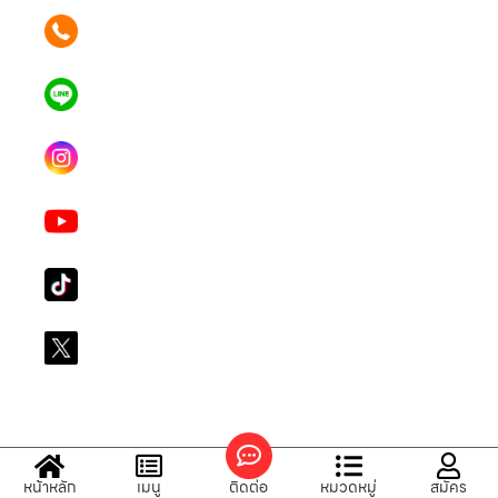
ติดต่อเรา คลิก
062 596 9446
แอดไลน์ คลิก
คุณเบียร์ @LSM016-BEER
Instagram
lgsupscription
Youtube
LG Subscribe LSM016
Tiktok
lg_subscription
X
@LGsubscription
หน้าหลัก
เมนู
ติดต่อ
หมวดหมู่
สมัคร