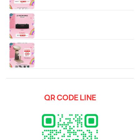
ลำโพงพกพา LG xboom Grab tuned by will.i.am
รุ่น Grab
เครื่องฟอกอากาศ LG PuriCare AeroTower Air
Purifier รุ่น AS25GCBY0.ABAE
QR CODE LINE