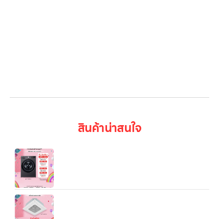
LG Subscribe
ลูกค้าองค์กร
สมัครงาน
รีวิว
บทความ
เข้าสู่ระบบ
สินค้าน่าสนใจ
เครื่องซักผ้า 13 กก. / อบ 8 กก. รุ่น FV1413H4M ระบบ
AI DD™ พร้อม Smart WI-FI control ควบคุมสั่งงาน
ผ่านสมาร์ทโฟน
แอร์เชิงพาณิชย์ LG Split Type 4Way Cassette
(18K/24.5K/36.2K/48K BTU)