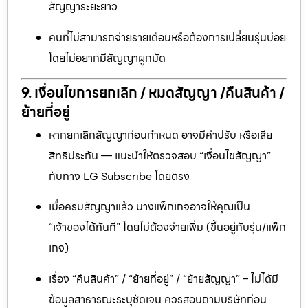
สัญญาระยะยาว
คนที่ไม่สามารถจ่ายรายเดือนหรือต้องการเปลี่ยนรุ่นบ่อย
โดยไม่อยากมีสัญญาผูกมัด
9. เงื่อนไขการยกเลิก / หมดสัญญา /คืนสินค้า /
ย้ายที่อยู่
หากยกเลิกสัญญาก่อนกำหนด อาจมีค่าปรับ หรือเสีย
สิทธิประกัน — แนะนำให้ตรวจสอบ “เงื่อนไขสัญญา”
กับทาง LG Subscribe โดยตรง
เมื่อครบสัญญาแล้ว บางแพ็กเกจอาจให้คุณเป็น
“เจ้าของได้ทันที” โดยไม่ต้องจ่ายเพิ่ม (ขึ้นอยู่กับรุ่น/แพ็ก
เกจ)
เรื่อง “คืนสินค้า” / “ย้ายที่อยู่” / “ย้ายสัญญา” – ไม่ได้มี
ข้อมูลสาธารณะระบุชัดเจน ควรสอบถามบริษัทก่อน