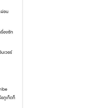
 ผ่อน
รื่องซัก
ินเวอร์
ribe
อภูเก็ตก็