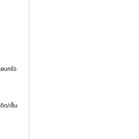
ครอบครัว
ดิต/เซ็น