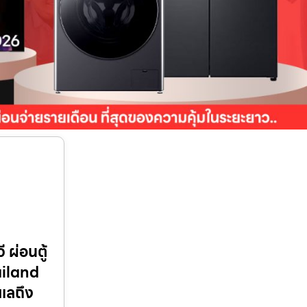
 ผ่อนตู้
ailand
ูแลถึง