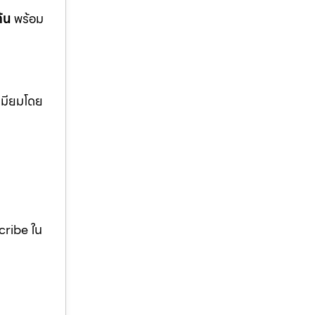
ต้น
พร้อม
ีเมียมโดย
scribe ใน