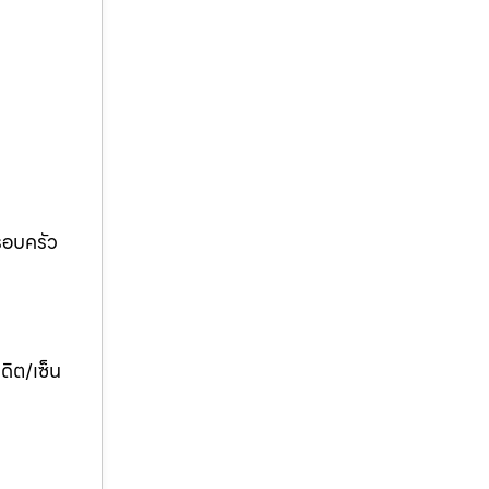
ครอบครัว
ดิต/เซ็น