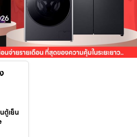
อง
ตู้เย็น
e